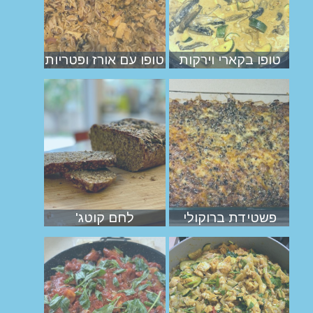
טופו בקארי וירקות
טופו עם אורז ופטריות
פשטידת ברוקולי
לחם קוטג'