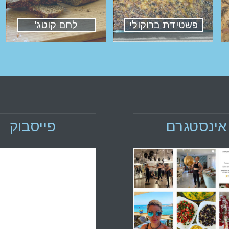
פשטידת ברוקולי
לחם קוטג'
אינסטגרם
פייסבוק