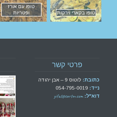
טופו עם אורז
טופו בקארי וירקות
ופטריות
פרטי קשר
כתובת:
לוטוס 9 – אבן יהודה
נייד:
054-795-0019
yifat@sartov.com
דוא"ל: