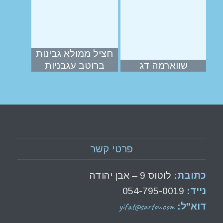
חציל ממולא גבינות
שווארמה דג
ברוטב עגבניות
פרטי קשר
כתובת:
לוטוס 9 – אבן יהודה
נייד:
054-795-0019
yifat@sartov.com
דוא"ל: