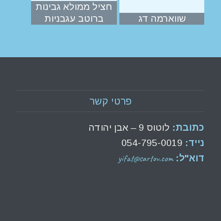
חציל ממולא גבינות
שווארמה דג
ברוטב עגבניות
פרטי קשר
כתובת:
לוטוס 9 – אבן יהודה
נייד:
054-795-0019
yifat@sartov.com
דוא"ל: