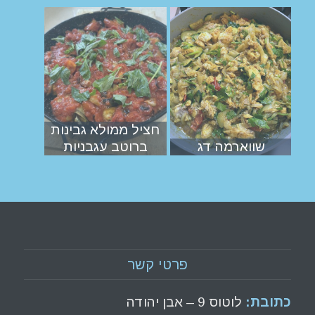
חציל ממולא גבינות
שווארמה דג
ברוטב עגבניות
פרטי קשר
כתובת:
לוטוס 9 – אבן יהודה