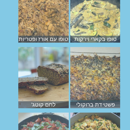
טופו בקארי וירקות
טופו עם אורז ופטריות
פשטידת ברוקולי
לחם קוטג'