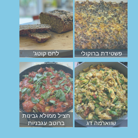
פשטידת ברוקולי
לחם קוטג'
חציל ממולא גבינות
שווארמה דג
ברוטב עגבניות