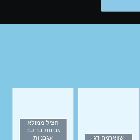
חציל ממולא
גבינות ברוטב
שווארמה דג
עגבניות