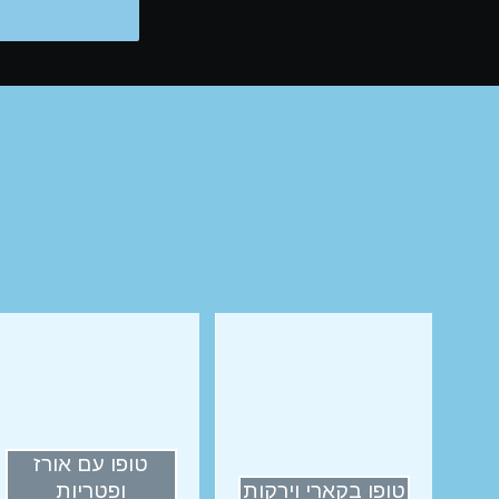
טופו עם אורז
טופו בקארי וירקות
ופטריות