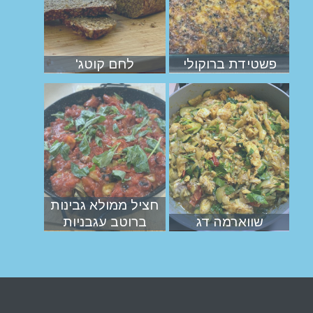
פשטידת ברוקולי
לחם קוטג'
חציל ממולא גבינות
שווארמה דג
ברוטב עגבניות