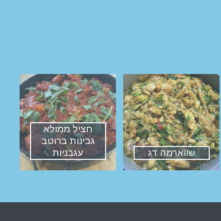
חציל ממולא
גבינות ברוטב
שווארמה דג
עגבניות