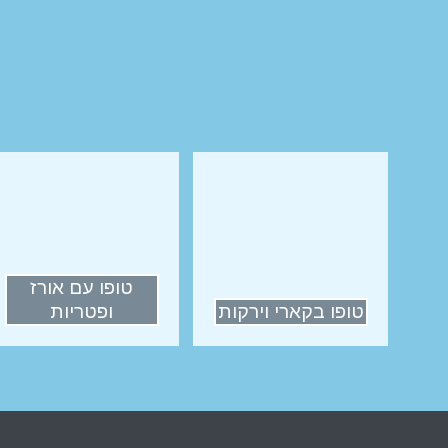
טופו עם אורז
טופו בקארי וירקות
ופטריות