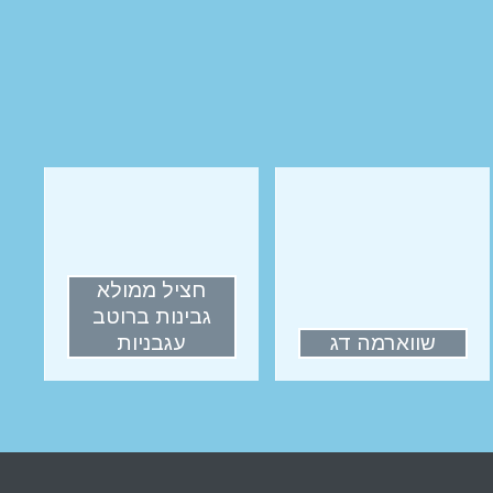
חציל ממולא
גבינות ברוטב
שווארמה דג
עגבניות