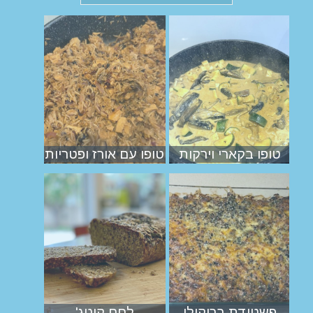
טופו בקארי וירקות
טופו עם אורז ופטריות
פשטידת ברוקולי
לחם קוטג'