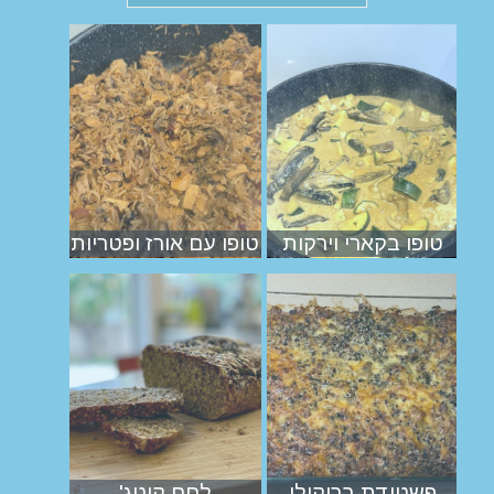
טופו בקארי וירקות
טופו עם אורז ופטריות
פשטידת ברוקולי
לחם קוטג'