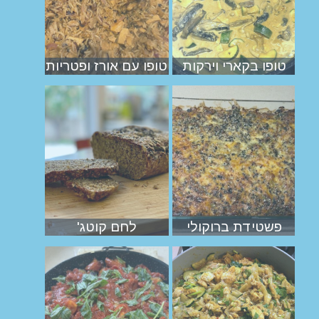
טופו בקארי וירקות
טופו עם אורז ופטריות
פשטידת ברוקולי
לחם קוטג'