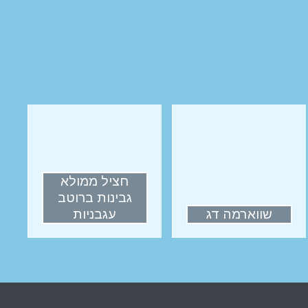
חציל ממולא
גבינות ברוטב
שווארמה דג
עגבניות