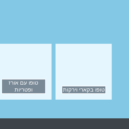
טופו עם אורז
טופו בקארי וירקות
ופטריות