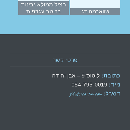
חציל ממולא גבינות
שווארמה דג
ברוטב עגבניות
פרטי קשר
כתובת:
לוטוס 9 – אבן יהודה
נייד:
054-795-0019
yifat@sartov.com
דוא"ל: