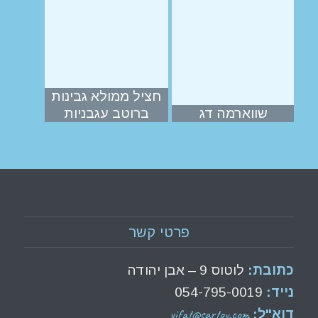
חציל ממולא גבינות
שווארמה דג
ברוטב עגבניות
פרטי קשר
כתובת:
לוטוס 9 – אבן יהודה
נייד:
054-795-0019
yifat@sartov.com
דוא"ל: