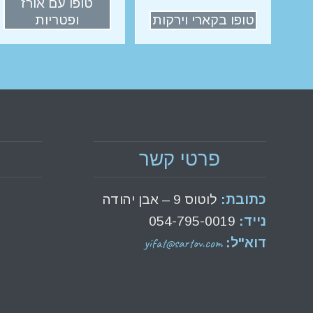
טופו עם אורז
טופו בקארי וירקות
ופטריות
פרטי קשר
כתובת:
לוטוס 9 – אבן יהודה
נייד:
054-795-0019
yifat@sartov.com
דוא"ל: