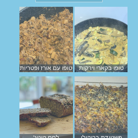
טופו בקארי וירקות
טופו עם אורז ופטריות
פשטידת ברוקולי
לחם קוטג'