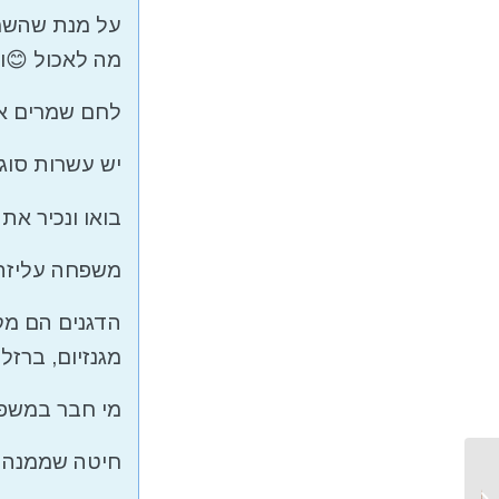
על מנת שהשמר
מה לאכול 😊ות
לחם שמרים או
יש עשרות סוגי
בואו ונכיר את
משפחה עליזה, 
הדגנים הם מק
מגנזיום, ברזל, ו
מי חבר במשפ
חיטה שממנה מכ
כיצד משפיעה התזונה
שלנו על תחושת הרעב