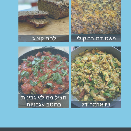
פשטידת ברוקולי
לחם קוטג'
חציל ממולא גבינות
שווארמה דג
ברוטב עגבניות