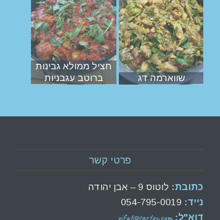
חציל ממולא גבינות
שווארמה דג
ברוטב עגבניות
פרטי קשר
כתובת:
לוטוס 9 – אבן יהודה
נייד:
054-795-0019
yifat@sartov.com
דוא"ל: