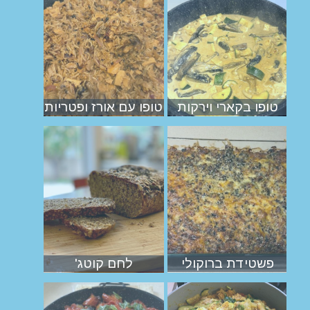
טופו בקארי וירקות
טופו עם אורז ופטריות
פשטידת ברוקולי
לחם קוטג'