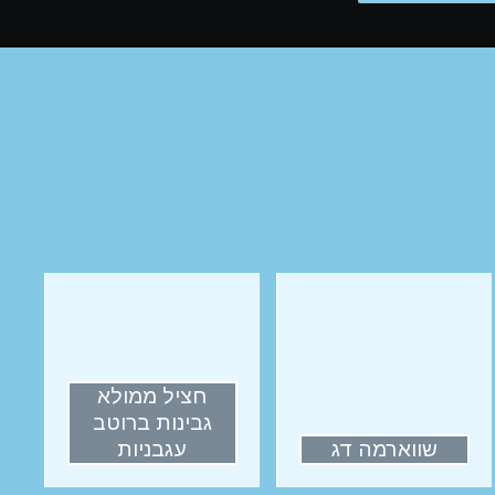
חציל ממולא
גבינות ברוטב
שווארמה דג
עגבניות