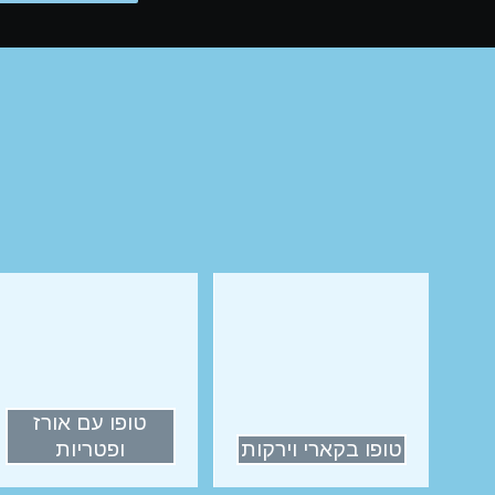
טופו עם אורז
טופו בקארי וירקות
ופטריות