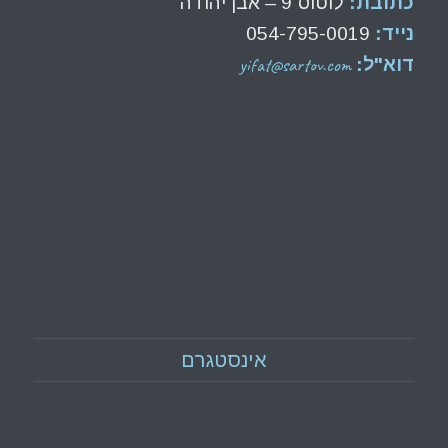
כתובת:
לוטוס 9 – אבן יהודה
נייד:
054-795-0019
yifat@sartov.com
דוא"ל:
אינסטגרם