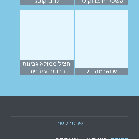
פשטידת ברוקולי
לחם קוטג'
חציל ממולא גבינות
שווארמה דג
ברוטב עגבניות
פרטי קשר