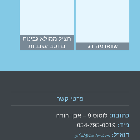
חציל ממולא גבינות
שווארמה דג
ברוטב עגבניות
פרטי קשר
כתובת:
לוטוס 9 – אבן יהודה
נייד:
054-795-0019
yifat@sartov.com
דוא"ל: