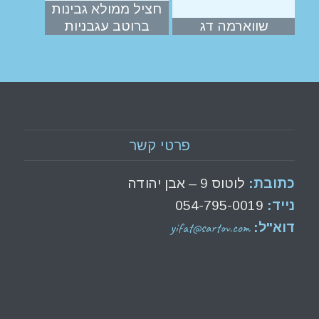
חציל ממולא גבינות
שווארמה דג
ברוטב עגבניות
פרטי קשר
כתובת:
לוטוס 9 – אבן יהודה
נייד:
054-795-0019
yifat@sartov.com
דוא"ל: