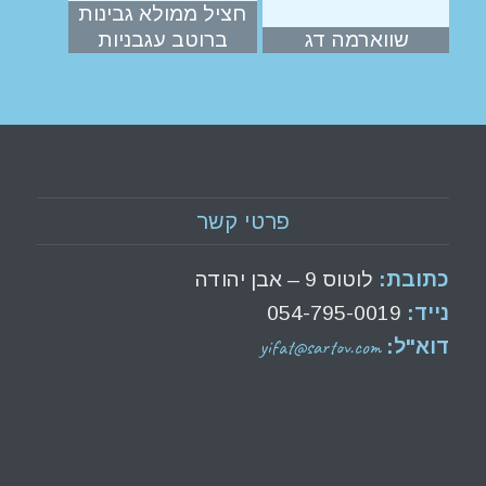
חציל ממולא גבינות
שווארמה דג
ברוטב עגבניות
פרטי קשר
כתובת:
לוטוס 9 – אבן יהודה
נייד:
054-795-0019
yifat@sartov.com
דוא"ל: