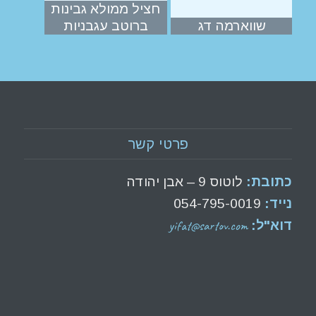
חציל ממולא גבינות
שווארמה דג
ברוטב עגבניות
פרטי קשר
כתובת:
לוטוס 9 – אבן יהודה
נייד:
054-795-0019
yifat@sartov.com
דוא"ל: