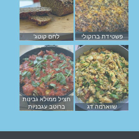
פשטידת ברוקולי
לחם קוטג'
חציל ממולא גבינות
שווארמה דג
ברוטב עגבניות