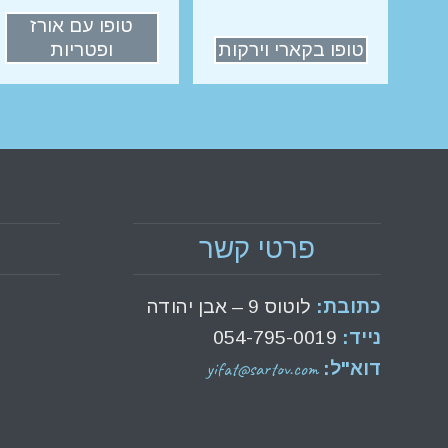
טופו עם אורז
טופו בקארי וירקות
ופטריות
פרטי קשר
כתובת:
לוטוס 9 – אבן יהודה
נייד:
054-795-0019
yifat@sartov.com
דוא"ל: