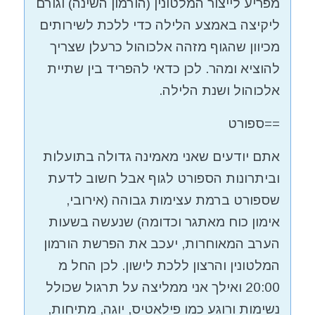
מפריע לייצור המלטונין (הורמון השינה) וגורם
ליקיצה באמצע הלילה כדי ללכת לשירותים
מכיוון שהגוף מזהה אלכוהול כרעלן שצריך
להוציא ומהר. לכן כדאי להפריד בין שתיית
אלכוהול ושנת הלילה.
==ספורט
אתם יודעים שאני מאמינה גדולה בתועלות
וביתרונות הספורט לגוף אבל חשוב לדעת
שספורט ברמת עצימות גבוהה (אירובי,
אימון כוח מאתגר וכדומה) שנעשה בשעות
הערב המאוחרות, יעכב את הפרשת הורמון
המלטונין והרצון ללכת לישון. לכן החל מ
20:00 ואילך אני ממליצה על תרגול שכולל
נשימות ורוגע כמו פילאטיס, יוגה, מתיחות,