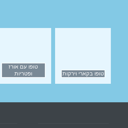
טופו עם אורז
טופו בקארי וירקות
ופטריות