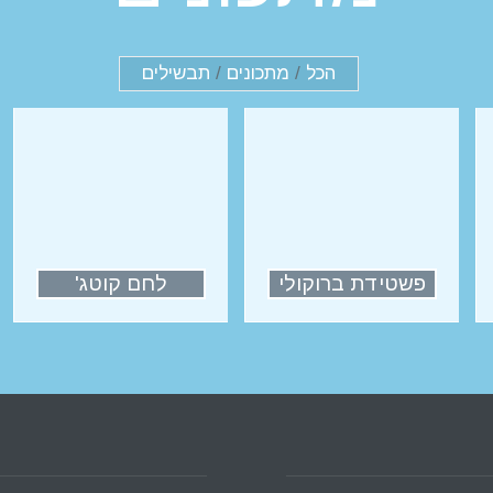
הכל
/
מתכונים
/
תבשילים
פשטידת ברוקולי
לחם קוטג'