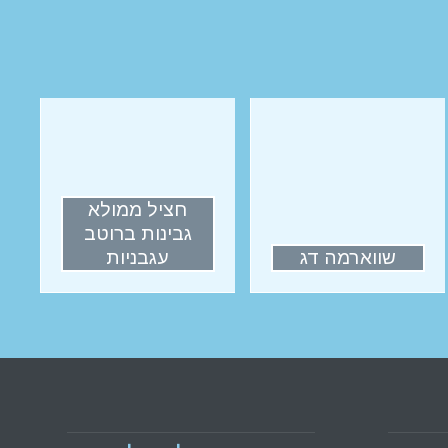
חציל ממולא
גבינות ברוטב
שווארמה דג
עגבניות